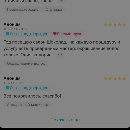
отличный салон, трепе...
карандашом или подводкой, коррекцию цвета бровей и
Парикмахерские
Стрижка
губ.
Салон красоты «Шоколад» — место, где заботятся о
Аноним
красоте, комфорте и хорошем настроении каждого
16 июля 2022
Отзыв подтвержден
Рекомендую
посетителя.
Год посещаю салон Шоколад,  на каждую процедуру и 
услугу есть проверенный мастер: окрашивание волос 
только Юлия, колорис...
Окрашивание волос
Аноним
11 мая 2022
Отзыв подтвержден
Все понравилось, спасибо!
Аппаратный маникюр
Показать ещё