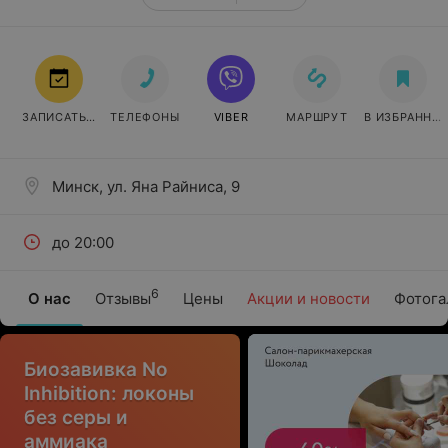
ЗАПИСАТЬСЯ
ТЕЛЕФОНЫ
VIBER
МАРШРУТ
В ИЗБРАННО
Минск, ул. Яна Райниса, 9
до 20:00
6
О нас
Отзывы
Цены
Акции и новости
Фотога
Биозавивка No
Inhibition: локоны
без серы и
аммиака