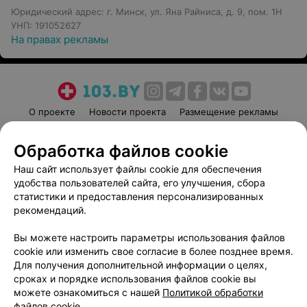
Юридический адрес: г. Минск, ул. Яна Райниса, д. 9, пом. 1Н
УНП: 191052627
На правах рекламы
О проекте
Новости проекта
Размещение рекламы
Медицинский маркетинг
Публичный договор
Обработка файлов cookie
Пользовательское соглашение
Способы оплаты
Наш сайт использует файлы cookie для обеспечения
Вакансии
Партнеры
удобства пользователей сайта, его улучшения, сбора
Написать руководителю 103.by
статистики и предоставления персонализированных
Написать в поддержку
рекомендаций.
Персональные настройки cookie
Вы можете настроить параметры использования файлов
Обработка персональных данных
cookie или изменить свое согласие в более позднее время.
Для получения дополнительной информации о целях,
сроках и порядке использования файлов cookie вы
можете ознакомиться с нашей
Политикой обработки
файлов cookie