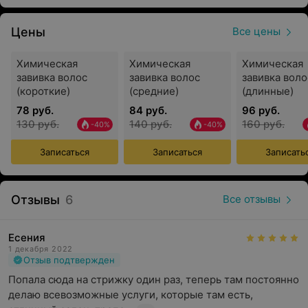
клиента.
SPA-уход за волосами
Цены
Все цены
Специальные уходовые программы направлены на
Химическая
Химическая
Химическая
восстановление, питание и увлажнение волос.
завивка волос
завивка волос
завивка воло
Процедуры помогают улучшить внешний вид волос,
(короткие)
(средние)
(длинные)
придать им мягкость, блеск и ухоженность.
78 руб.
84 руб.
96 руб.
Маникюр и педикюр
130 руб.
140 руб.
160 руб.
-40%
-40%
Услуги ногтевого сервиса включают уход за ногтями и
Записаться
Записаться
Записать
кожей рук и ног. Аккуратное выполнение процедур
позволяет поддерживать опрятный внешний вид и
ощущение комфорта.
Отзывы
6
Все отзывы
Перманентный макияж
Есения
Эта процедура представляет собой введение
1 декабря 2022
специального красящего пигмента под кожу нижнего
Отзыв подтвержден
или верхнего века, бровей или губ. Сделав
Попала сюда на стрижку один раз, теперь там постоянно 
перманентный макияж, можно освободиться от
делаю всевозможные услуги, которые там есть, 
ежедневной траты времени на подкрашивание глаз