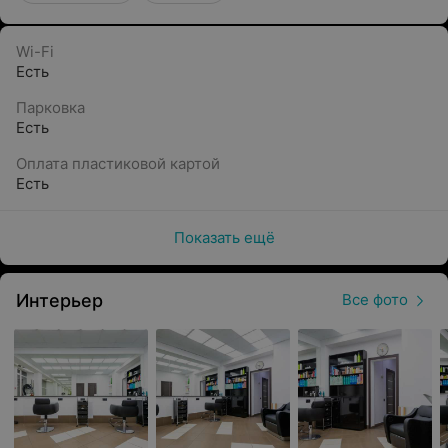
Каждое посещение начинается с консультации, во
время которой мастер учитывает пожелания
Wi-Fi
клиента, особенности внешности и состояние
Есть
волос. Специалисты салона стремятся подобрать
Парковка
наиболее подходящие решения и помочь в
Есть
создании гармоничного образа. Клиенты могут
получить рекомендации по домашнему уходу,
Оплата пластиковой картой
выбору косметических средств и поддержанию
Есть
результата между визитами.
Качество и комфорт
Показать ещё
В работе используются современные
инструменты, профессиональная косметика и
Интерьер
Все фото
качественные расходные материалы. Особое
внимание уделяется соблюдению санитарных
норм и созданию комфортной атмосферы.
Благодаря этому посещение салона становится не
только полезной процедурой, но и приятным
временем для отдыха.