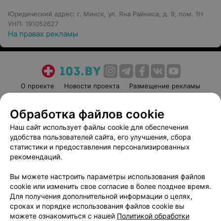
Юридический адрес: г. Минск, ул. Яна Райниса, д. 9, пом. 1Н
УНП: 191052627
На правах рекламы
О проекте
Новости проекта
Размещение рекламы
Медицинский маркетинг
Публичный договор
Обработка файлов cookie
Пользовательское соглашение
Способы оплаты
Наш сайт использует файлы cookie для обеспечения
Вакансии
Партнеры
удобства пользователей сайта, его улучшения, сбора
Написать руководителю 103.by
статистики и предоставления персонализированных
Написать в поддержку
рекомендаций.
Персональные настройки cookie
Вы можете настроить параметры использования файлов
Обработка персональных данных
cookie или изменить свое согласие в более позднее время.
Для получения дополнительной информации о целях,
сроках и порядке использования файлов cookie вы
можете ознакомиться с нашей
Политикой обработки