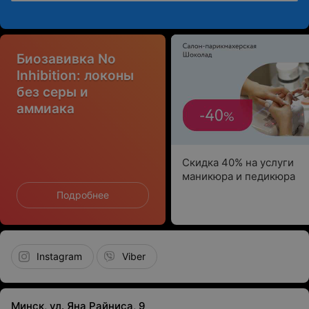
Биозавивка No
Inhibition: локоны
без серы и
аммиака
Скидка 40% на услуги
маникюра и педикюра
Подробнее
Instagram
Viber
Минск, ул. Яна Райниса, 9