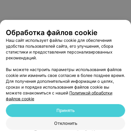
Обработка файлов cookie
Наш сайт использует файлы cookie для обеспечения
удобства пользователей сайта, его улучшения, сбора
статистики и предоставления персонализированных
О проекте
Новости проекта
Размещение рекламы
рекомендаций.
Медицинский маркетинг
Публичный договор
Вы можете настроить параметры использования файлов
Пользовательское соглашение
Способы оплаты
cookie или изменить свое согласие в более позднее время.
Для получения дополнительной информации о целях,
Вакансии
Партнеры
сроках и порядке использования файлов cookie вы
Написать руководителю 103.by
можете ознакомиться с нашей
Политикой обработки
Написать в поддержку
файлов cookie
Персональные настройки cookie
Принять
Обработка персональных данных
Отклонить